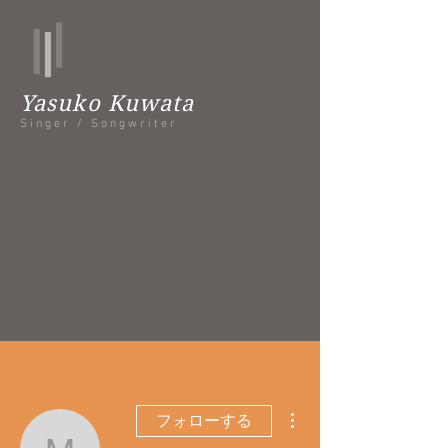
Yasuko Kuwata
Singer / Songwriter
その他
フォローする