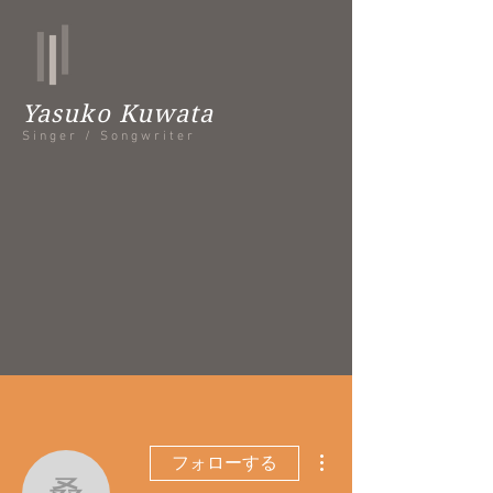
Yasuko Kuwata
Singer / Songwriter
その他
フォローする