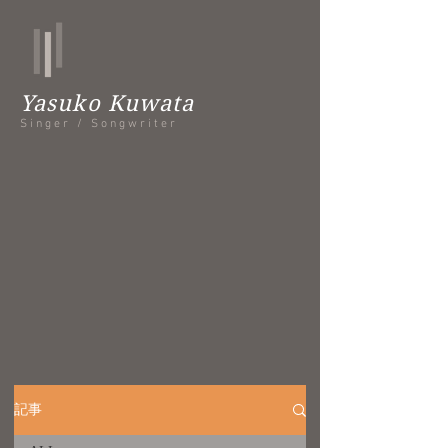
Yasuko Kuwata
Singer / Songwriter
記事