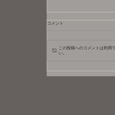
コメント
この投稿へのコメントは利用
い。
お神セブン「'83年組アイドル
あら!?還ライブ」