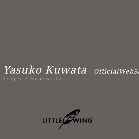
Yasuko Kuwata
OfficialWebS
Singer / Songwriter