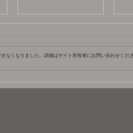
できなくなりました。詳細はサイト所有者にお問い合わせくだ
【プリンセス天功の L' Horo
お神
Magia(ル・ホーロ・マギー
アラ
ア) ～魔法の時間～】ゲスト
出演