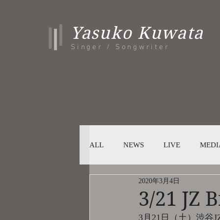
Yasuko Kuwata
Singer / Songwriter
ALL
NEWS
LIVE
MEDI
2020年3月4日
3/21 
3月21日（土）渋谷J