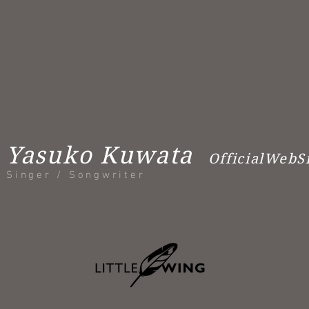
Yasuko Kuwata
OfficialWebS
Singer / Songwriter