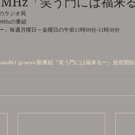
6.1MHz「笑う門には福来
のラジオ局
1MHzの番組
」毎週月曜日～金曜日の午前11時00分-11時30分
://choku861.jp/news/新番組『笑う門には福来るー』放送開始