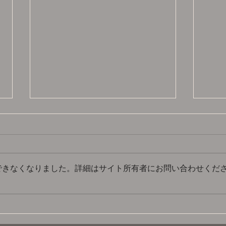
できなくなりました。詳細はサイト所有者にお問い合わせくだ
関口誠
北原照久のきのうの続きのつ
づき