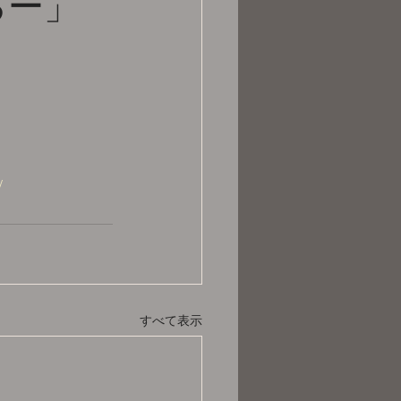
るー」
/
すべて表示