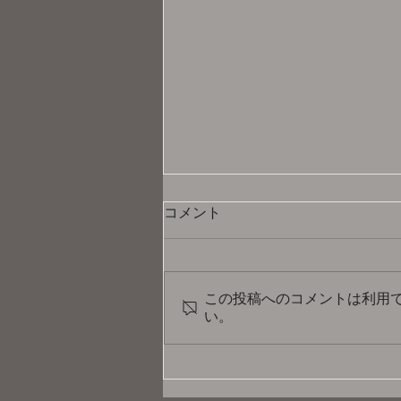
コメント
この投稿へのコメントは利用
い。
【プリンセス天功の L' Horo
Magia(ル・ホーロ・マギー
ア) ～魔法の時間～】ゲスト