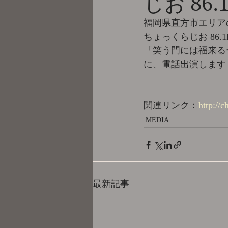
じお 8
福岡県直方市エリア
ちょっくらじお 86.
「笑う門には福来るー
に、電話出演します
関連リンク：
http
MEDIA
最新記事