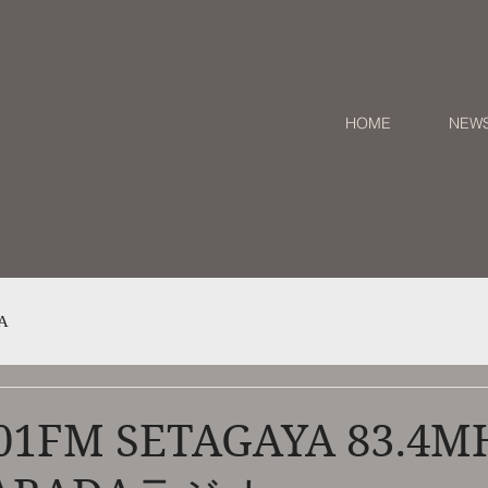
HOME
NEW
A
/01FM SETAGAYA 83.4