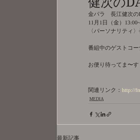
健次のD
金パラ　長江健次のD
11月1日（金）13:0
〈パーソナリティ〉
番組中のゲストコーナ
お便り待ってま〜す
関連リンク：
http://
MEDIA
最新記事