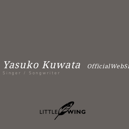
Yasuko Kuwata
OfficialWebS
Singer / Songwriter