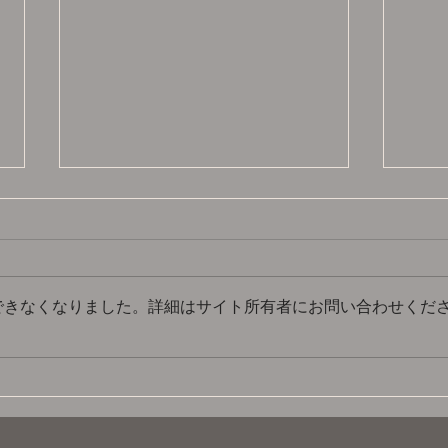
できなくなりました。詳細はサイト所有者にお問い合わせくだ
関口誠
北原照久のきのうの続きのつ
づき