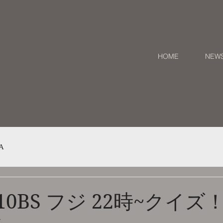
HOME
NEW
A
4/10BS フジ 22時~クイ