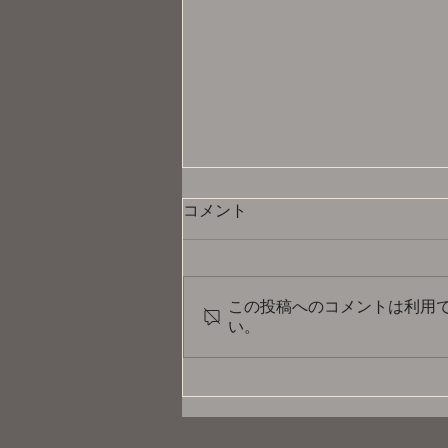
コメント
この投稿へのコメントは利用
い。
【プリンセス天功の L' Horo
Magia(ル・ホーロ・マギー
ア) ～魔法の時間～】ゲスト
出演