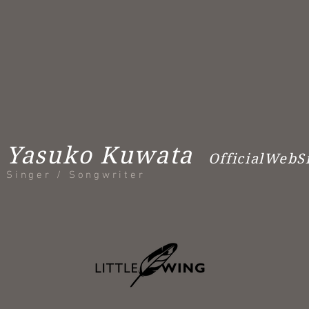
Yasuko Kuwata
OfficialWebS
Singer / Songwriter