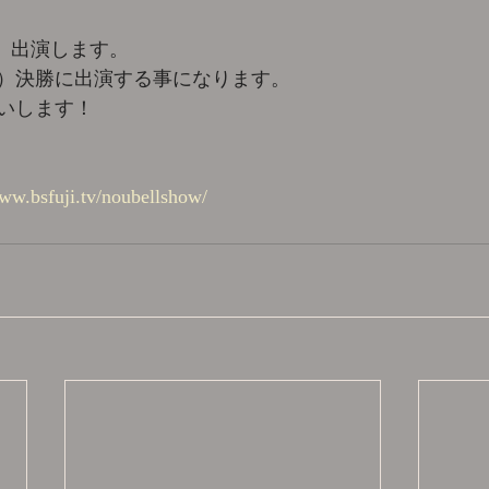
W
木）出演します。
金）決勝に出演する事になります。
いします！
www.bsfuji.tv/noubellshow/