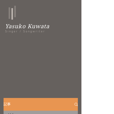
Yasuko Kuwata
Singer / Songwriter
記事