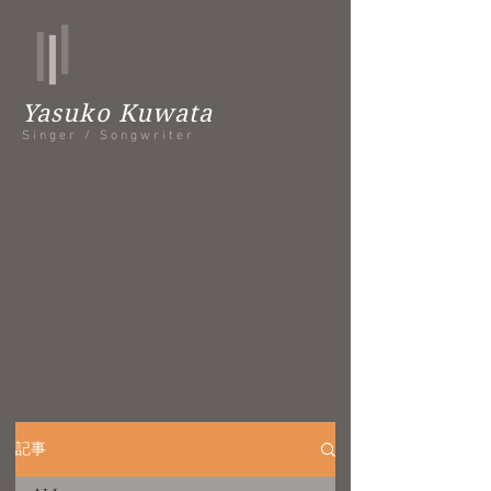
Yasuko Kuwata
Singer / Songwriter
記事