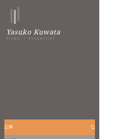
Yasuko Kuwata
Singer / Songwriter
記事