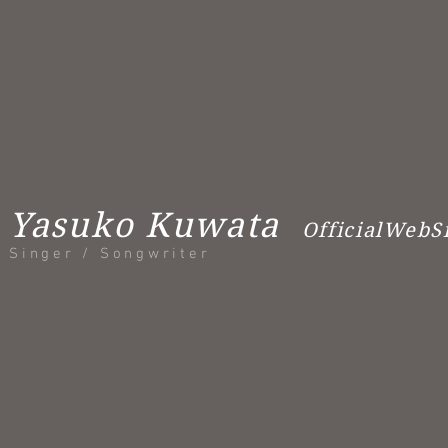
Yasuko Kuwata
OfficialWebS
Singer / Songwriter