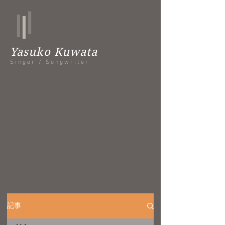
Yasuko Kuwata
Singer / Songwriter
記事