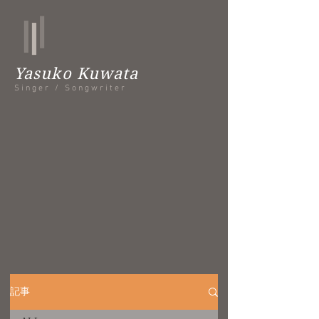
Yasuko Kuwata
Singer / Songwriter
記事