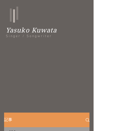
Yasuko Kuwata
Singer / Songwriter
記事