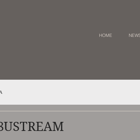
HOME
NEW
A
28USTREAM