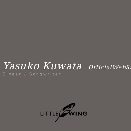
Yasuko Kuwata
OfficialWebS
Singer / Songwriter