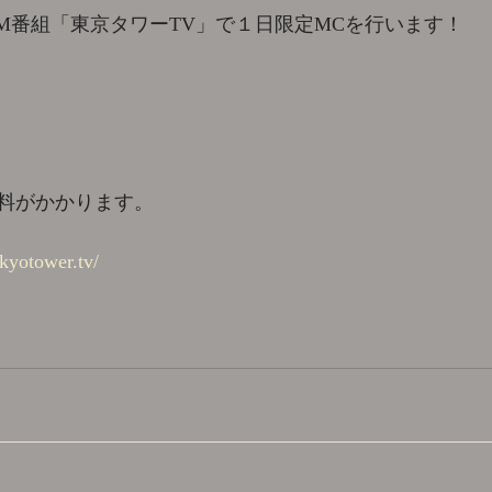
AM番組「東京タワーTV」で１日限定MCを行います！
料がかかります。
okyotower.tv/