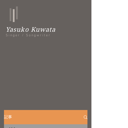
Yasuko Kuwata
Singer / Songwriter
記事