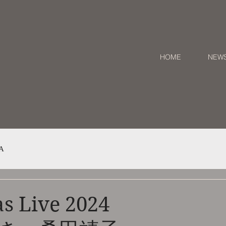
HOME
NEW
A
stmas Live 2