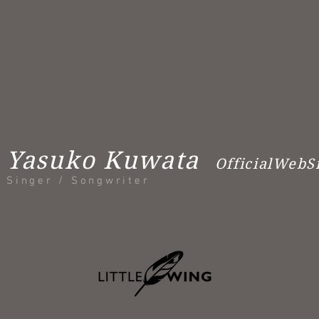
Yasuko Kuwata
OfficialWebS
Singer / Songwriter