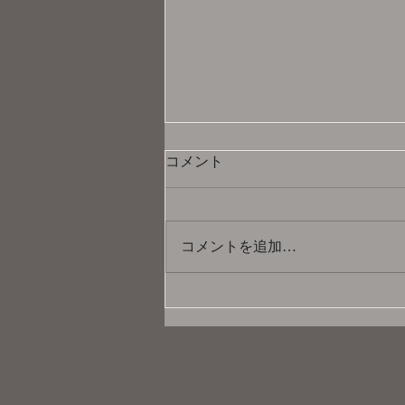
コメント
コメントを追加…
お神セブン「'83年組アイドル
あら!?還ライブ」