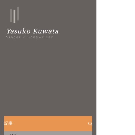
Yasuko Kuwata
Singer / Songwriter
記事