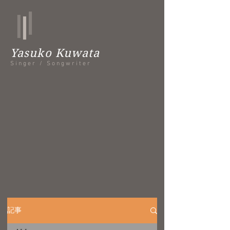
Yasuko Kuwata
Singer / Songwriter
記事