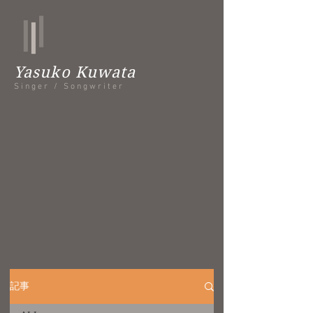
Yasuko Kuwata
Singer / Songwriter
記事