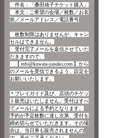
　件名：「桑田靖子チケット購入」
　本文：ご希望の会場／枚数／お名
前／メールアドレス／電話番号
　枚数制限はありませんが、キャン
セルはできません。
　受付完了メールを返信させていた
だきますので、
　【 info@kuwata-yasuko.com 】から
のメールを受信できるよう、設定を
お願いいたします。
＊プレイガイド及び、店頭のチケッ
ト販売はいたしません。受付はすべ
てメールによる予約となります。
予約が予定枚数に達し次第、受付を
締め切らせていただきます。その場
合は、当日券も販売されませんの
で、予めご了承ください。