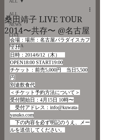
ALL
ALL
桑田靖子 LIVE TOUR
NEWS
2014〜共存〜 @名古屋
LIVE
会場：場所：名古屋パラダイスカフ
MEDIA
ェ21
日時：2014/6/12（木）　
OPEN18:00 START19:00
チケット：前売5,000円　当日5,500
円
別途飲食代
＜チケット予約方法について＞
受付開始日：4月15日 10時〜
　受付アドレス：info@kuwata-
yasuko.com
　下の内容を必ず明記のうえ、メー
ルを送信してください。