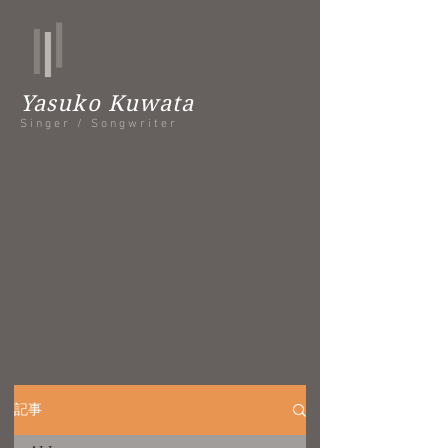
Yasuko Kuwata
Singer / Songwriter
記事