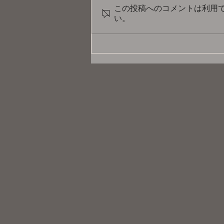
この投稿へのコメントは利用
い。
お神セブン「'83年組アイドル
あら!?還ライブ」