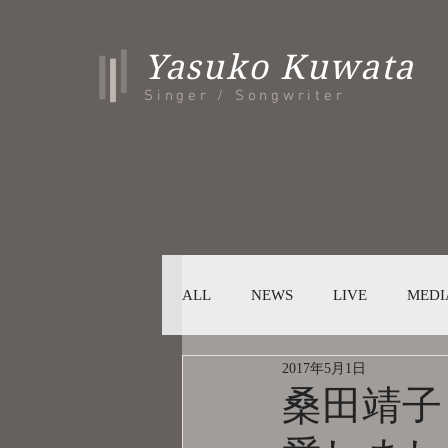
Yasuko Kuwata
Singer / Songwriter
ALL
NEWS
LIVE
MEDI
2017年5月1日
桑田靖子