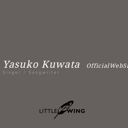
Yasuko Kuwata
OfficialWebS
Singer / Songwriter