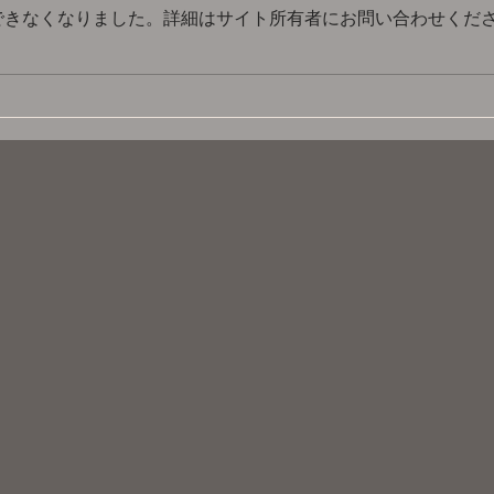
できなくなりました。詳細はサイト所有者にお問い合わせくだ
お神セブン「83年組アイドル
桑田
アラ⁉︎還ライブ」
に。