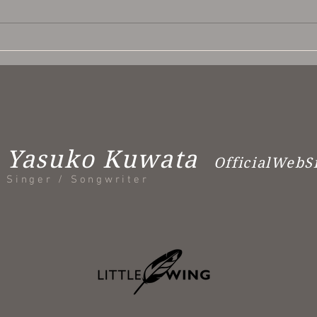
お神セブン「83年組アイドル
桑田
アラ⁉︎還ライブ」
に。
Yasuko Kuwata
OfficialWebS
Singer / Songwriter