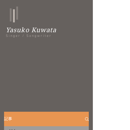
Yasuko Kuwata
Singer / Songwriter
記事