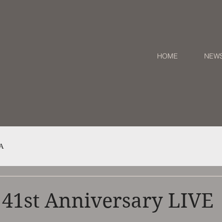
HOME
NEW
A
st Anniversary LIVE