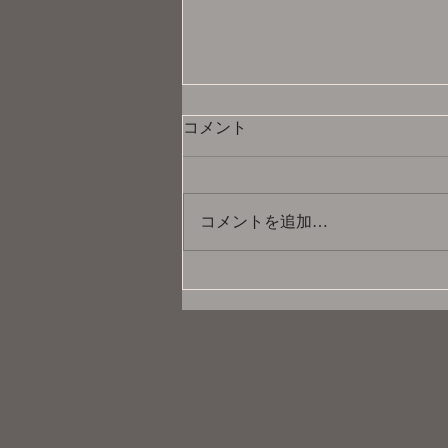
コメント
コメントを追加…
お神セブン「'83年組アイドル
あら!?還ライブ」