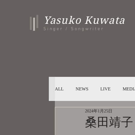
Yasuko Kuwata
Singer / Songwriter
ALL
NEWS
LIVE
MEDI
2024年1月25日
桑田靖子 41