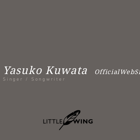
Yasuko Kuwata
OfficialWebS
Singer / Songwriter