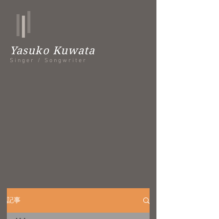
Yasuko Kuwata
Singer / Songwriter
記事