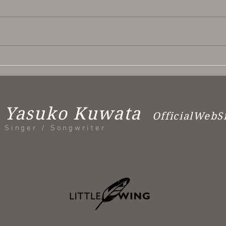
【プリンセス天功の L' Horo
お神
Magia(ル・ホーロ・マギー
アラ
ア) ～魔法の時間～】ゲスト
出演
Yasuko Kuwata
OfficialWebS
Singer / Songwriter