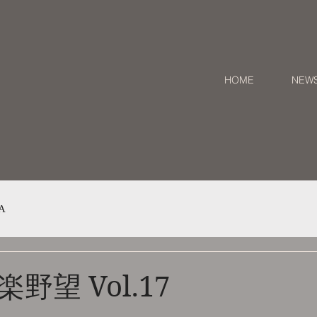
HOME
NEW
A
野望 Vol.17