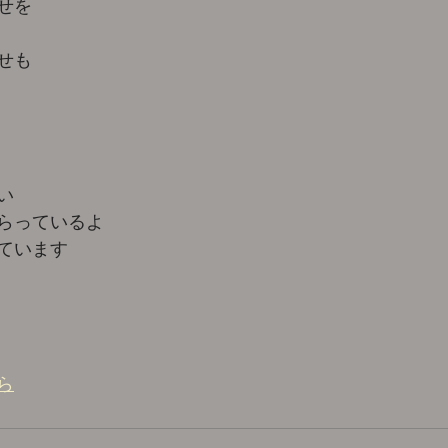
せを 
せも 
い 
らっているよ 
ています 
ら